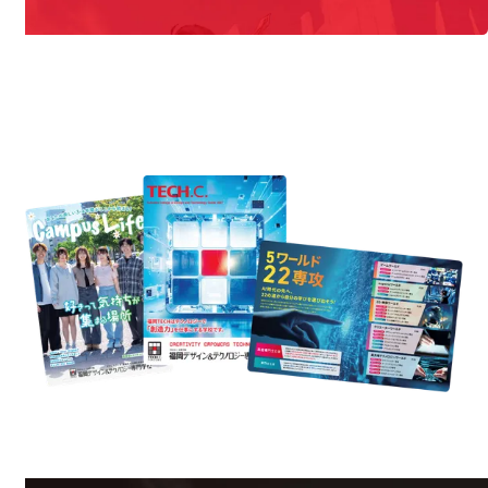
REQUEST INFORMATION
資料請求
uest Information
R
学校のことだけじゃない！クリエーティビティー×テクノロジーの力で業
界で活躍している人のスペシャルインタビューもじっくり読める。