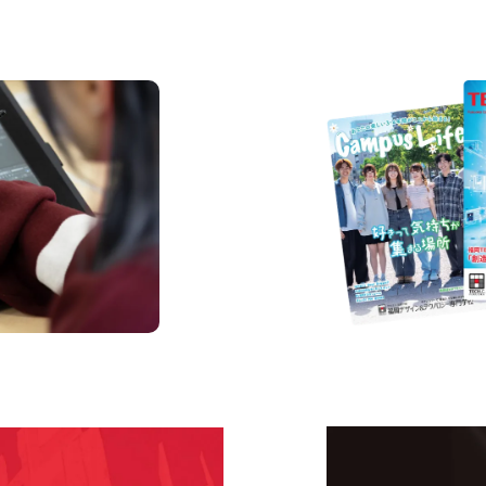
資料請求
s
Request In
Open Ca
学校のことだけじゃな
！
界で活躍している人の
える！