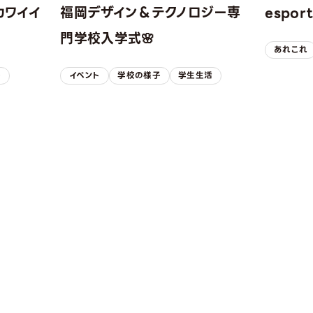
カワイイ
福岡デザイン＆テクノロジー専
espo
！
門学校入学式🌸
あれこれ
子
イベント
学校の様子
学生生活
REQUEST INFORMAT