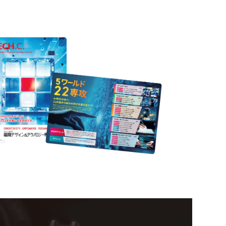
formation
mpus
Open
R
い！クリエーティビティー×テクノロジーの力で業
スペシャルインタビューもじっくり読める。