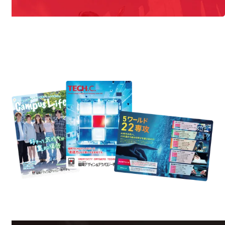
REQUEST INFORMATION
資料請求
est Information
Re
学校のことだけじゃない！クリエーティビティー×テクノロジーの力で業
界で活躍している人のスペシャルインタビューもじっくり読める。