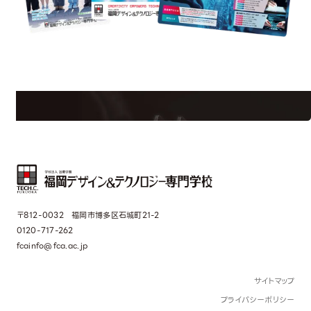
uest Information
R
学校のことだけじゃない！クリエーティビティー×テクノロジーの力で業
界で活躍している人のスペシャルインタビューもじっくり読める。
〒812-0032 福岡市博多区石城町21-2
0120-717-262
fcainfo@fca.ac.jp
サイトマップ
プライバシーポリシー