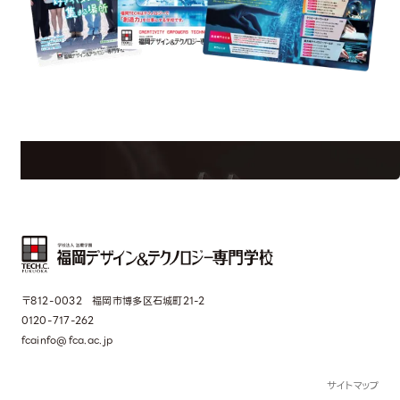
uest Information
R
学校のことだけじゃない！クリエーティビティー×テクノロジーの力で業
界で活躍している人のスペシャルインタビューもじっくり読める。
〒812-0032 福岡市博多区石城町21-2
0120-717-262
fcainfo@fca.ac.jp
サイトマップ