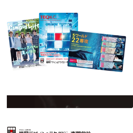
資料請求
est Information
Re
学校のことだけじゃない！クリエーティビティー×テクノロジーの力で業
界で活躍している人のスペシャルインタビューもじっくり読める。