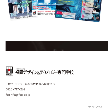
est Information
R
学校のことだけじゃない！クリエーティビティー×テクノロジーの力で業
界で活躍している人のスペシャルインタビューもじっくり読める。
〒812-0032 福岡市博多区石城町21-2
0120-717-262
fcainfo@fca.ac.jp
サイトマップ