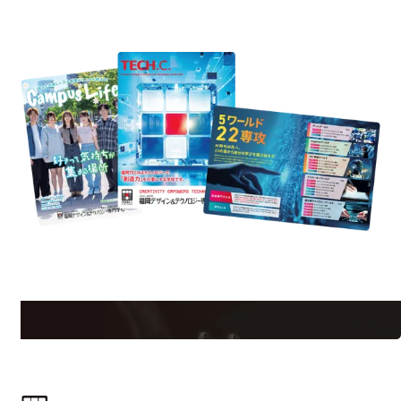
REQUEST INFORMATION
資料請求
est Information
R
学校のことだけじゃない！クリエーティビティー×テクノロジーの力で業
界で活躍している人のスペシャルインタビューもじっくり読める。