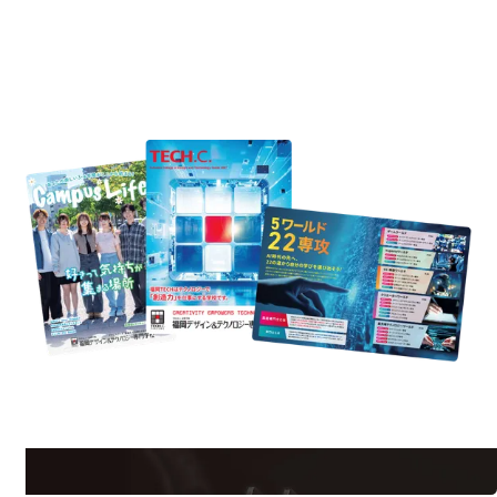
REQUEST INFORMATION
資料請求
est Information
Re
学校のことだけじゃない！クリエーティビティー×テクノロジーの力で業
界で活躍している人のスペシャルインタビューもじっくり読める。