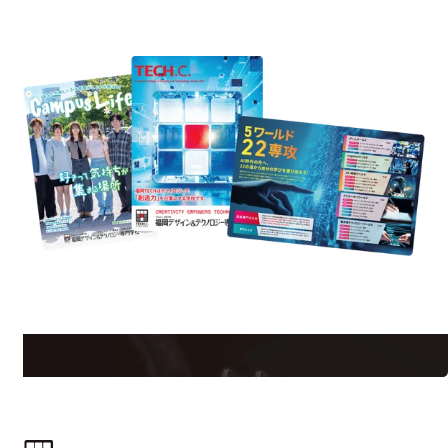
資料請求
uest Information
R
学校のことだけじゃない！クリエーティビティー×テクノロジーの力で業
界で活躍している人のスペシャルインタビューもじっくり読める。