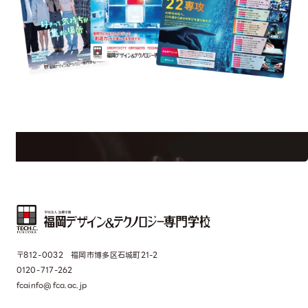
uest Information
R
学校のことだけじゃない！クリエーティビティー×テクノロジーの力で業
界で活躍している人のスペシャルインタビューもじっくり読める。
〒812-0032 福岡市博多区石城町21-2
0120-717-262
fcainfo@fca.ac.jp