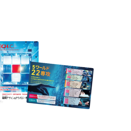
ION
nformation
ampus
Ope
い！クリエーティビティー×テクノロジーの力で業
スペシャルインタビューもじっくり読める。