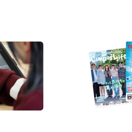
REQUEST INFORMAT
資料請求
us
Request I
Open C
学校のことだけじゃな
！
界で活躍している人の
える！