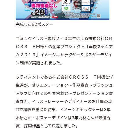
完成したB2ポスター
コミックイラスト専攻２・３年生による株式会社ＣＲ
ＯＳＳ ＦＭ様との企業プロジェクト「声優スタジア
ム２０１９」イメージキャラクター＆ポスターデザイ
ン制作が実施されました。
クライアントである株式会社ＣＲＯＳＳ ＦＭ様と学
生達が、オリエンテーション～作品審査～ブラッシュ
アップに向けての打ち合わせ～プレゼンテーション審
査など、イラストレーターやデザイナーのお仕事の流
れで経験を重ねた結果、イメージキャラクターは
3
年
木原さん・ポスターデザインは
3
年丸林さんが最優秀
賞・採用作品として決定しました。