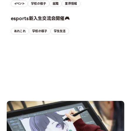
イベント
学校の様子
就職
業界情報
esports新入生交流会開催🎮
あれこれ
学校の様子
学生生活
OPEN CAMPUS
オープンキャンパス