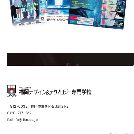
uest Information
R
学校のことだけじゃない！クリエーティビティー×テクノロジーの力で業
界で活躍している人のスペシャルインタビューもじっくり読める。
〒812-0032 福岡市博多区石城町21-2
0120-717-262
fcainfo@fca.ac.jp