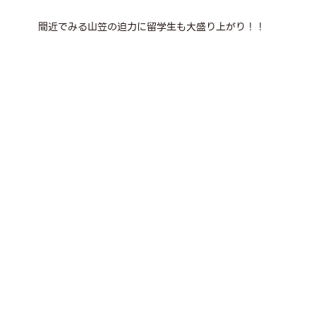
間近でみる山笠の迫力に留学生も大盛り上がり！！