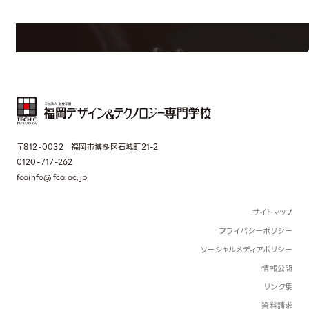
界で活躍している人のスペシャルインタビューもじっくり読める。
〒812-0032 福岡市博多区石城町21-2
0120-717-262
fcainfo@fca.ac.jp
サイトマップ
プライバシーポリシー
ソーシャルメディアポリシー
情報公開
リンク集
資料請求