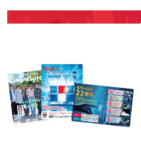
説明会や職業体験もあるので、将来の夢に向き合える！
REQUEST INFORMATION
資料請求
uest Information
R
学校のことだけじゃない！クリエーティビティー×テクノロジーの力で業