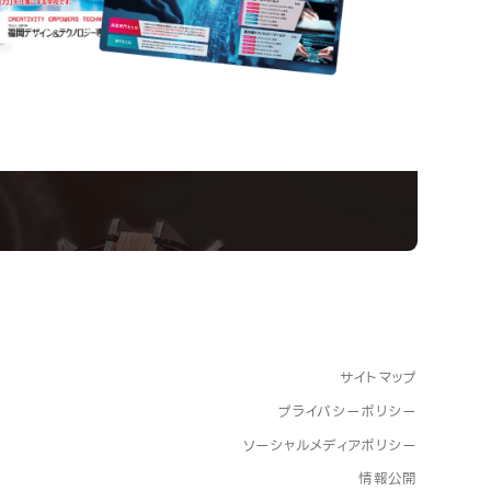
Informatio
ampus
Ope
い！クリエーティビティー×テクノロジーの力で業
スペシャルインタビューもじっくり読める。
サイトマップ
プライバシーポリシー
ソーシャルメディアポリシー
情報公開