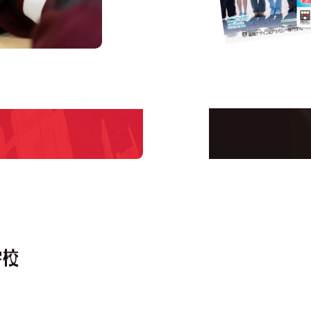
us
Request 
Open C
学校のことだけじゃな
！
界で活躍している人の
える！