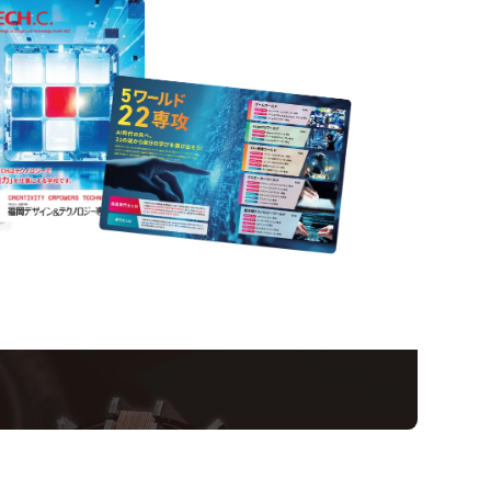
Information
ampus
Ope
い！クリエーティビティー×テクノロジーの力で業
スペシャルインタビューもじっくり読める。