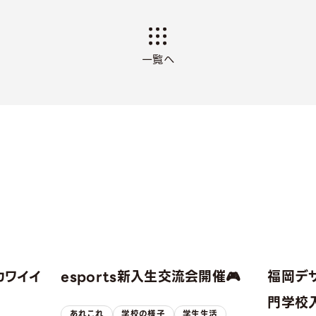
一覧へ
カワイイ
esports新入生交流会開催🎮
福岡デ
！
門学校入
あれこれ
学校の様子
学生生活