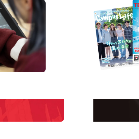
us
Request 
Open C
学校のことだけじゃな
！
界で活躍している人の
える！