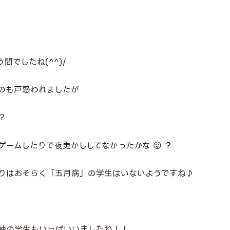
間でしたね(^^)/
のも戸惑われましたが
？
ームしたりで夜更かししてなかったかな 😛 ？
りはおそらく「五月病」の学生はいないようですね♪
袖の学生もいっぱいいましたね！！