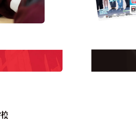
us
Request 
Open C
学校のことだけじゃな
！
界で活躍している人の
える！