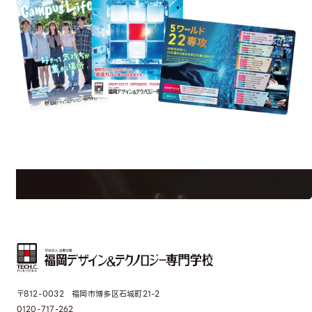
uest Information
R
学校のことだけじゃない！クリエーティビティー×テクノロジーの力で業
界で活躍している人のスペシャルインタビューもじっくり読める。
〒812-0032 福岡市博多区石城町21-2
0120-717-262