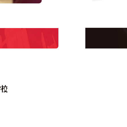
us
Request 
Open 
学校のことだけじゃな
！
界で活躍している人の
える！