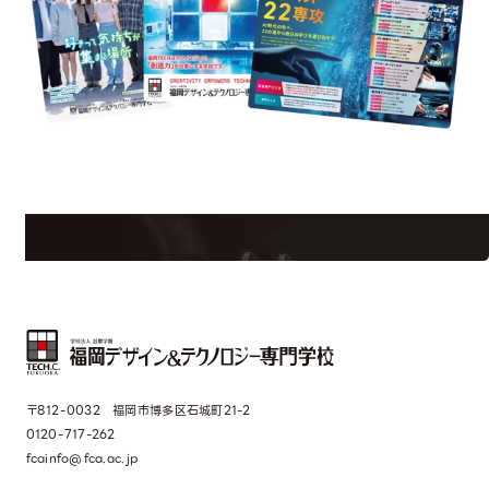
uest Information
R
学校のことだけじゃない！クリエーティビティー×テクノロジーの力で業
界で活躍している人のスペシャルインタビューもじっくり読める。
〒812-0032 福岡市博多区石城町21-2
0120-717-262
fcainfo@fca.ac.jp