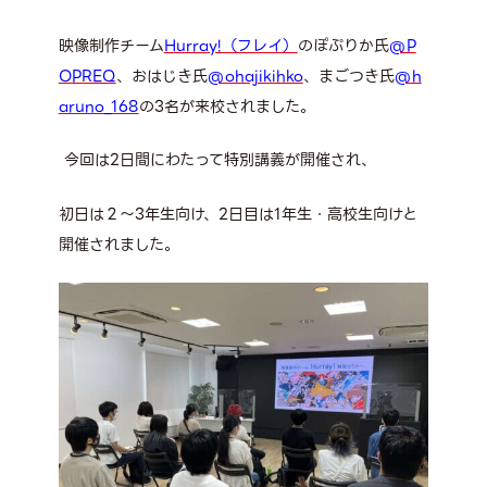
映像制作チーム
Hurray!（フレイ）
のぽぷりか氏
@P
OPREQ
、おはじき氏
@ohajikihko
、まごつき氏
@h
aruno_168
の
3
名が来校されました。
今回は
2
日間にわたって特別講義が開催され、
初日は２～
3
年生向け、
2
日目は
1
年生・高校生向けと
開催されました。