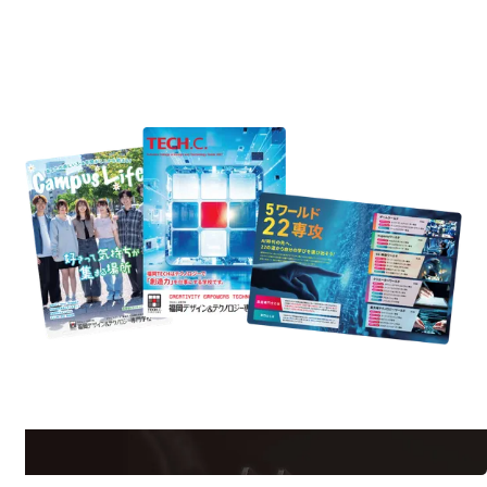
REQUEST INFORMATION
資料請求
est Information
R
学校のことだけじゃない！クリエーティビティー×テクノロジーの力で業
界で活躍している人のスペシャルインタビューもじっくり読める。