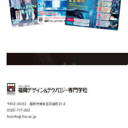
uest Information
R
学校のことだけじゃない！クリエーティビティー×テクノロジーの力で業
界で活躍している人のスペシャルインタビューもじっくり読める。
〒812-0032 福岡市博多区石城町21-2
0120-717-262
fcainfo@fca.ac.jp