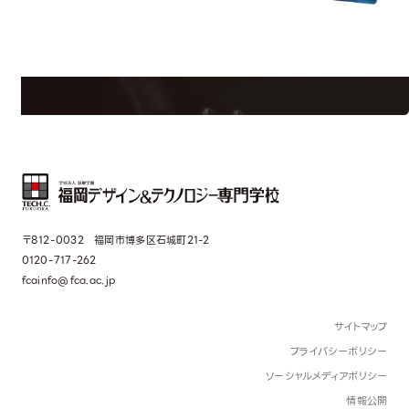
uest Information
R
学校のことだけじゃない！クリエーティビティー×テクノロジーの力で業
界で活躍している人のスペシャルインタビューもじっくり読める。
〒812-0032 福岡市博多区石城町21-2
0120-717-262
fcainfo@fca.ac.jp
サイトマップ
プライバシーポリシー
ソーシャルメディアポリシー
情報公開