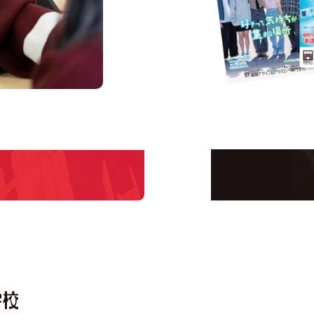
us
Request 
Open 
学校のことだけじゃな
！
界で活躍している人の
える！