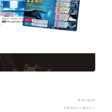
Informatio
Campus
Op
い！クリエーティビティー×テクノロジーの力で業
スペシャルインタビューもじっくり読める。
サイトマップ
プライバシーポリシー