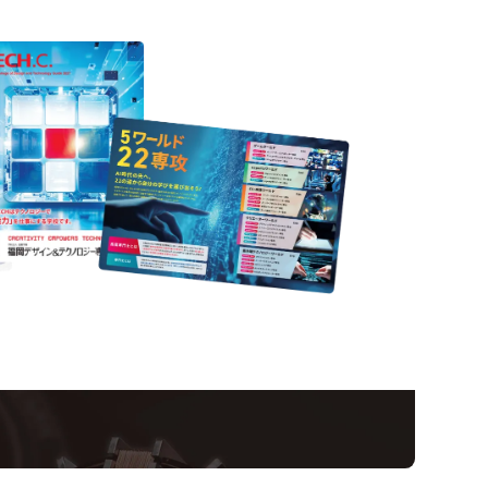
Informatio
ampus
Op
い！クリエーティビティー×テクノロジーの力で業
スペシャルインタビューもじっくり読める。