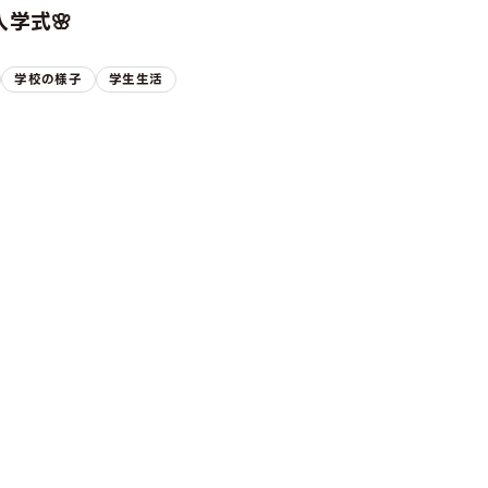
学式🌸
学校の様子
学生生活
ION