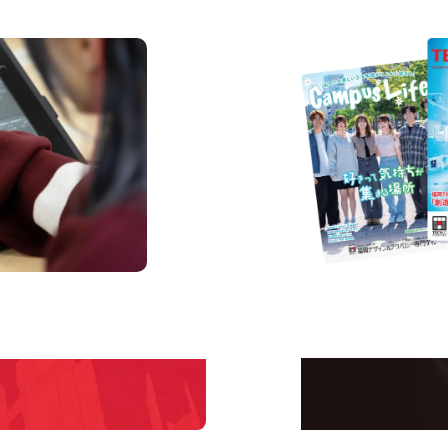
us
Request 
Open C
学校のことだけじゃな
！
界で活躍している人の
える！