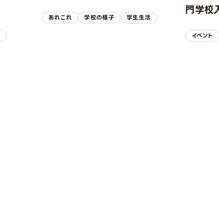
！
門学校入
あれこれ
学校の様子
学生生活
子
イベント
REQUEST INFORMAT
資料請求