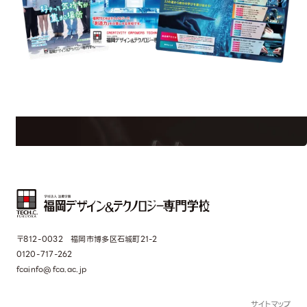
uest Information
R
学校のことだけじゃない！クリエーティビティー×テクノロジーの力で業
界で活躍している人のスペシャルインタビューもじっくり読める。
〒812-0032 福岡市博多区石城町21-2
0120-717-262
fcainfo@fca.ac.jp
サイトマップ