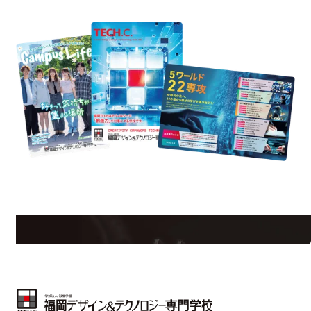
資料請求
uest Information
R
学校のことだけじゃない！クリエーティビティー×テクノロジーの力で業
界で活躍している人のスペシャルインタビューもじっくり読める。