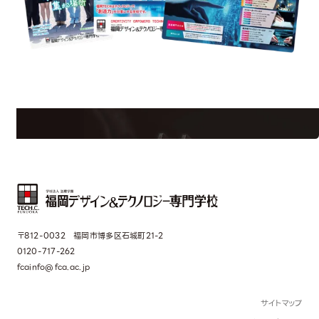
uest Information
R
学校のことだけじゃない！クリエーティビティー×テクノロジーの力で業
界で活躍している人のスペシャルインタビューもじっくり読める。
〒812-0032 福岡市博多区石城町21-2
0120-717-262
fcainfo@fca.ac.jp
サイトマップ