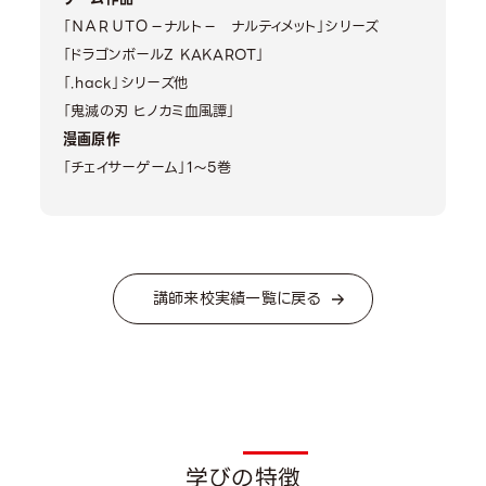
「ＮＡＲＵＴＯ−ナルト− ナルティメット」シリーズ
「ドラゴンボールZ KAKAROT」
「.hack」シリーズ他
「鬼滅の刃 ヒノカミ血風譚」
漫画原作
「チェイサーゲーム」1〜5巻
講師来校実績一覧に戻る
学びの特徴