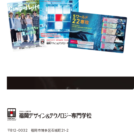
est Information
Re
学校のことだけじゃない！クリエーティビティー×テクノロジーの力で業
界で活躍している人のスペシャルインタビューもじっくり読める。
〒812-0032 福岡市博多区石城町21-2