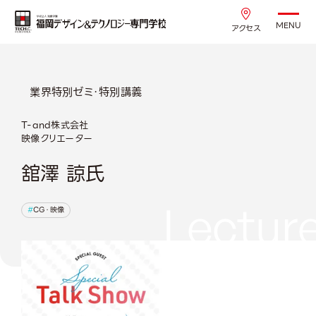
MENU
アクセス
業界特別ゼミ・特別講義
T-and株式会社
映像クリエーター
舘澤 諒氏
Lectur
CG・映像