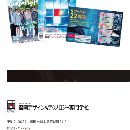
est Information
Re
学校のことだけじゃない！クリエーティビティー×テクノロジーの力で業
界で活躍している人のスペシャルインタビューもじっくり読める。
〒812-0032 福岡市博多区石城町21-2
0120-717-262