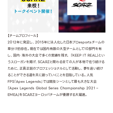
【チームプロフィール】
2012年に発足し、2015年に法人化した日本プロespor​tsチームの
草分け的存在。現在では国内有数の大型チームとして10部門を有
し、国内・​海外の大会で多くの実績を残す。 『KEEP IT REAL』とい
うスローガンを掲げ、SCARZと関わる全ての人​が本物で在り続ける
ために、​正真正銘のプロフェッショナルとして活動し、​夢を追い続け
ることができる道を共に創っていくことを目指してい​る。人気
FPS「Apex Legends」では競技シーンとして最も大きな大会
『Apex Legends Global Series Championship 2021 –
EMEA』をSCARZヨーロッパチームが優勝する大躍進。