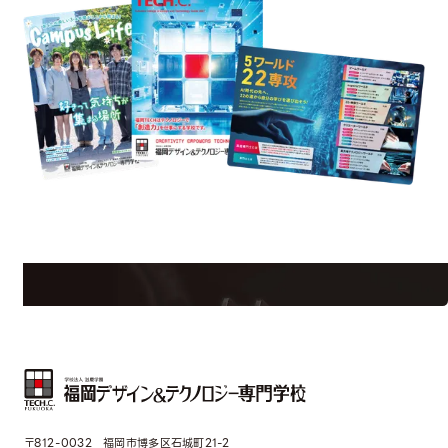
est Information
Re
学校のことだけじゃない！クリエーティビティー×テクノロジーの力で業
界で活躍している人のスペシャルインタビューもじっくり読める。
〒812-0032 福岡市博多区石城町21-2