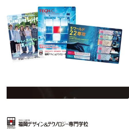
est Information
Re
学校のことだけじゃない！クリエーティビティー×テクノロジーの力で業
界で活躍している人のスペシャルインタビューもじっくり読める。