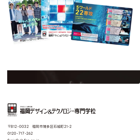
est Information
Re
学校のことだけじゃない！クリエーティビティー×テクノロジーの力で業
界で活躍している人のスペシャルインタビューもじっくり読める。
〒812-0032 福岡市博多区石城町21-2
0120-717-262