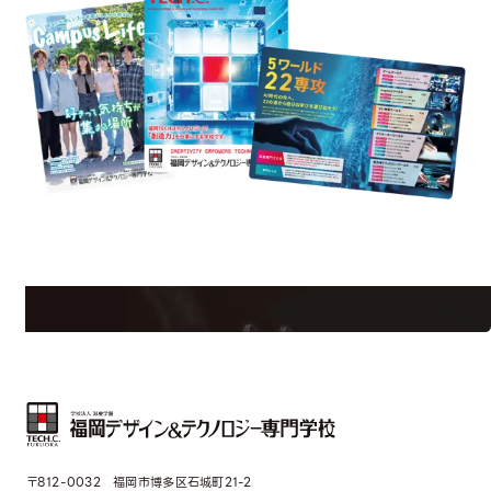
est Information
Re
学校のことだけじゃない！クリエーティビティー×テクノロジーの力で業
界で活躍している人のスペシャルインタビューもじっくり読める。
〒812-0032 福岡市博多区石城町21-2