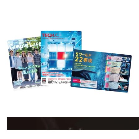
REQUEST INFORMATION
資料請求
est Information
Re
学校のことだけじゃない！クリエーティビティー×テクノロジーの力で業
界で活躍している人のスペシャルインタビューもじっくり読める。