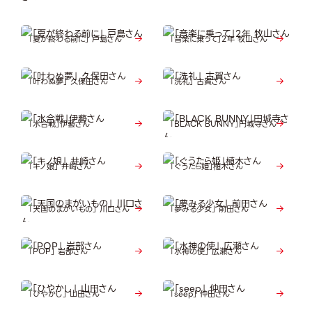
「夏が終わる前に」 戸島さん
「音楽に乗って」2年 牧山さん
「叶わぬ夢」 久保田さん
「洗礼」 古賀さん
「水合戦」伊藝さん
「BLACK BUNNY」円城寺さん
「キノ娘」 井崎さん
「ぐうたら姫」植木さん
「天国のまがいもの」 川口さん
「夢みる少女」 前田さん
「POP」 岩部さん
「水神の使」 広瀬さん
「ひやかし」 山田さん
「seep」 仲田さん