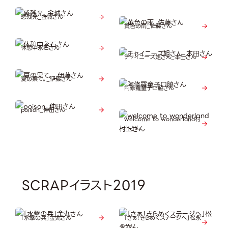
感残光_金城さん
黄色の雨_佐藤さん
休憩中永石さん
チャイニーズ姐さん_本田さん
夏の果て。_伊藤さん
阿修羅童子口脇さん
poison_仲田さん
welcome to wonderland村
上さん
SCRAPイラスト2019
「水撃の兵」金丸さん
「さぁ！きらめくステージへ」松永
さん