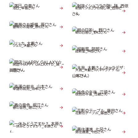
落日_中島さん
射抜くショコラの隠し味_西依さ
ん
薔薇のお姫様_原口さん
朝の日差し_野口さん
リュカ_大藪さん
超新星_阿部さん
開店！HAPPY GALAXY☆_眞
田さん
大我_大藪さん（キャラデザ：山
本さん）
幸運の前兆_山本さん
桃色の午後_江頭さん
春の音色_堀江さん
花影のテーブル_藤田さん
一休みどうですか？_本原さん
勇往邁進_七呂さん