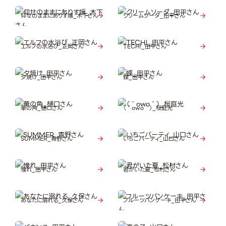
仰せのままにありす嬢_木下さん
クリームソーダ_田平さん
エルフの水浴び_正岡さん
TECH!_田平さん
夕焼け_田平さん
蝶_田平さん
華の角_樋口さん
（＾owo＾）_桜庭光
SUMMER_青野さん
いちごパーティ_山口さん
憧れ_田平さん
君がいた夏_松村さん
あなたに溺れる_久保さん
フルーツパンケーキ_田平さん