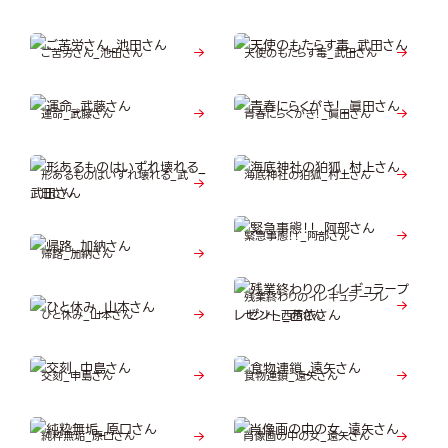
ご苦労さん_池田さん
天使のもたらす毒_武田さん
運命_武藤さん
青春にらくがき！_眞田さん
形あるものはいずれ壊れる_武
海底神社の狛狐_村上さん
田さん
緊急事態！！_阿部さん
帰路_加納さん
残業終わりのイレギュラープレ
ひと休み_山本さん
ゼント_西依さん
交刻_中島さん
食物連鎖_遠矢さん
純粋無垢_原口さん
肖像画の中の女_遠矢さん