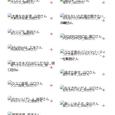
バカンス_田平さん
海の子_山口さん
大事なお友達_山田さん
何もないただ声が聞きたい_井
﨑さん
ホシゾラ_熊谷さん
POPPOPPOP_橋口さん
MyWorld_三木さん
うさぎ達のパジャマパーティー_
秋吉さん
嘘つきネズミはどこだろな_樋
口さん
過ぎた幸せ_山口さん
ウユニ塩湖_山口さん
ねえきれいだよ_山口さん
かわいいでしょ_岐部さん
楽しいおふろ_中山さん