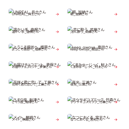
UNREAL_兵士さん
朝_加納さん
温かい手_曲梶さん
;恋に酔う_武藤さん
ようこそ現街へ_楢原さん
keep aways_高田さん
お届けチョコミント_夛保さん
くまみゅーじっく_村上さん
花咲く君に恋して_工藤さん
夜光_三浦さん
さそり座_船津さん
子ウサギコズミック_竹森さん
メイト_桝崎さん
なつにおくる_宮元さん