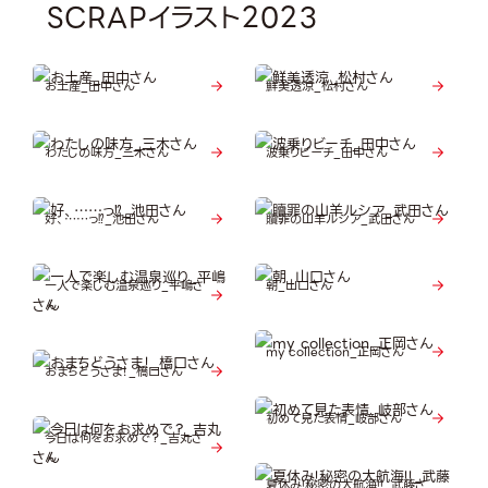
SCRAPイラスト2023
お土産_田中さん
鮮美透涼_松村さん
わたしの味方_三木さん
波乗りビーチ_田中さん
好、……っ⁉_池田さん
贖罪の山羊ルシア_武田さん
一人で楽しむ温泉巡り_平嶋さ
朝_山口さん
ん
my collection_正岡さん
おまちどうさま！_橋口さん
初めて見た表情_岐部さん
今日は何をお求めで？_吉丸さ
ん
夏休み!秘密の大航海!!_武藤さ