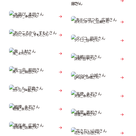
さん
水遊び_本田さん
あわにほつれ_広瀬さん
あのころから_すもとさん
タバコ_田平さん
鬼_上村さん
決戦！田平さん
再一会_前田さん
grape_山城さん
ボトル_戸島さん
天使_永石さん
戦慄_永石さん
惑星_高松さん
落伍者_広瀬さん
花さない山田さん