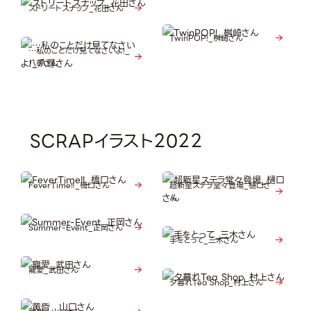
ストリートスナップ_花田さん
TwinPOP!_桝崎さん
…私のことだけ見てなさいよ!_
八尋さん
SCRAPイラスト2022
FeverTime‼_橋口さん
超新星ステラ堂々登場_樋口さ
ん
Summer-Event_正岡さん
手をとって_三木さん
寵愛_武田さん
夕暮れTea Shop_村上さん