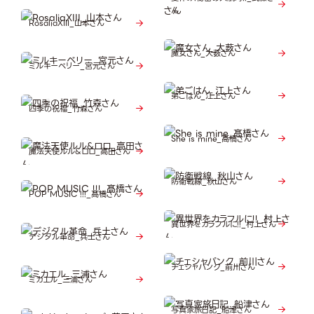
ん
RosaliaXIII_山本さん
魔女さん_大薮さん
ミルキーベリー_宮元さん
弟ごはん_江上さん
四季の祝福_竹森さん
She is mine_髙橋さん
魔法天使ルル&ロロ_高田さん
防衛戦線_秋山さん
POP MUSIC !!!_髙橋さん
異世界をカラフルに!!_村上さん
デジタル革命_兵土さん
チェシャパンク_前川さん
ミカエル_三浦さん
写真家旅日記_船津さん