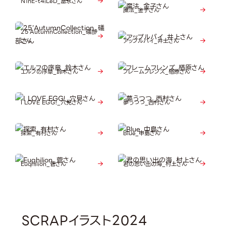
N1nE-t4iLeD_冨永さん
魔法_金子さん
25’AutumnCollection_礒部
さん
アップルパイ_井上さん
エルフの序章_鈴木さん
フレームフレンズ_楢原さん
I LOVE EGG!_穴見さん
夢うつつ_西村さん
探索_有村さん
Blue_中島さん
Euqhilion_菅さん
君の思い出の海_村上さん
SCRAPイラスト2024