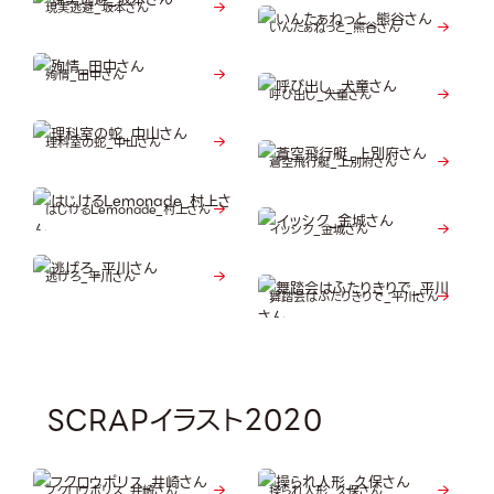
現実逃避_坂本さん
いんたぁねっと_熊谷さん
殉情_田中さん
呼び出し_犬童さん
理科室の蛇_中山さん
蒼空飛行艇_上別府さん
はじけるLemonade_村上さん
イッシク_金城さん
逃げろ_平川さん
舞踏会はふたりきりで_平川さん
SCRAPイラスト2020
フクロウポリス_井崎さん
操られ人形_久保さん