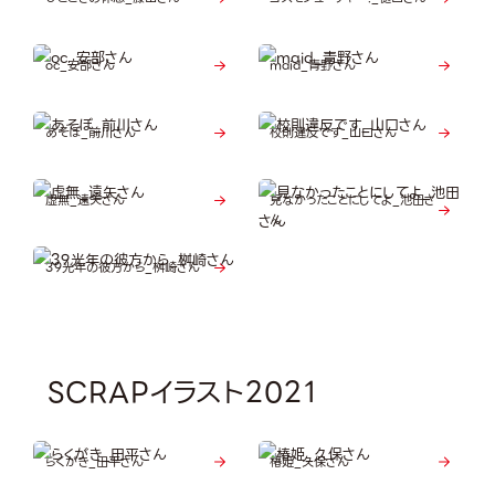
oc_安部さん
maid_青野さん
あそぼ_前川さん
校則違反です_山口さん
虚無_遠矢さん
見なかったことにしてよ_池田さ
ん
39光年の彼方から_桝崎さん
SCRAPイラスト2021
らくがき_田平さん
椿姫_久保さん