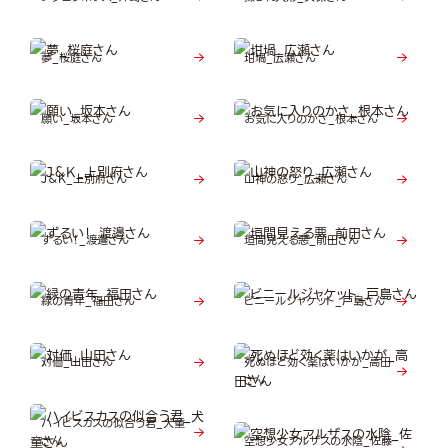
夢_桜庭さん
坩堝_広瀬さん
願い_坂本さん
お気に入りのかさ_根本さん
J＆K_上別府さん
山神の怒り_広瀬さん
ずるい！_渡邉さん
垣間見える悪_前田さん
緑の青年_福田さん
ビニールジャケット_戸島さん
対価_山田さん
死ぬほど効く薬はいかが_高田
さん
ハイビスカスの似合う君_犬童
さん
空想少女アルザスの水陰_佐藤