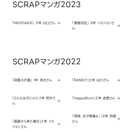
SCRAPマンガ2023
「MUSTANG」 3年 山口さん
「勇者伝記」 3年 イスジョンさ
ん
SCRAPマンガ2022
「双葉の片葉」 1年 荒木さん
「PANDIT」2年 山口さん
「どんとはぷにんぐ」1年 荒木さ
「HappyStart」2年 戌理さん
ん
「拝啓、淡き青春よ。」3年 松尾
「高麗から来た貴方」2年 イス
さん
ジョンさん