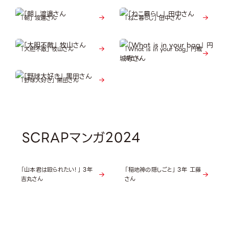
「朝」 渡邉さん
「ねこ暮らし」 田中さん
「大胆不敵」 牧山さん
「What is in your bag」 円城
寺さん
「野球大好き」 黒田さん
SCRAPマンガ2024
「山本君は殴られたい！」 3年
「稲地神の隠しごと」 3年 工藤
吉丸さん
さん