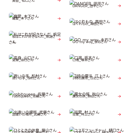
黄昏_ 山口さん
DANGER_田平さん
寵愛_木下さん
はぐれもの_高田さん
私はこれが好きなんだ_帆足さ
ん
GO my way_永石さん
変身_山口さん
口渇_坂本さん
救いの手_松村さん
3時の魔法_江上さん
rabitqueen_佐藤さん
魔女の旅_秋山さん
出逢いの場所_武藤さん
狂愛_村上さん
ひとときの休息_藤山さん
コスモフューチャー!_樋口さん