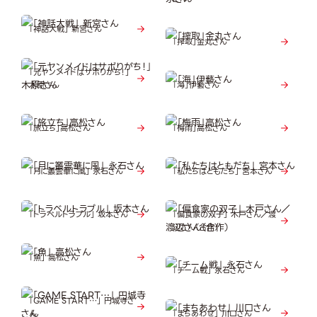
「神話大戦」 新宮さん
「搾取」金丸さん
「元ヤンメイドはサボりがち！」
木原さん
「海」伊藝さん
「旅立ち」高松さん
「梅雨」高松さん
「月に叢雲華に風」 永石さん
「私たちはともだち」 宮本さん
「トラベルトラブル」 坂本さん
「偏食家の双子」 木戸さん／渡
辺さん（合作）
「魚」 高松さん
「チーム戦」 永石さん
「GAME START…」 円城寺さ
ん
「まちあわせ」 川口さん