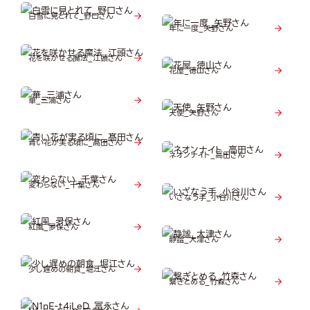
白雪に見とれて_野口さん
年に一度_矢野さん
花を咲かせる魔法_江頭さん
花屋_徳山さん
華_三浦さん
天使_矢野さん
青い花が実る頃に_髙田さん
ネオンナイト_高田さん
変わらない_千葉さん
いざなう手_小谷川さん
紅風_夛保さん
静謐_大津さん
少し遅めの朝食_堀江さん
繋ぎとめる_竹森さん