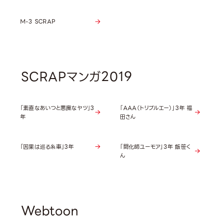
M-3 SCRAP
SCRAPマンガ2019
「素直なあいつと悪魔なヤツ」3
「AAA（トリプルエー）」3年 福
年
田さん
「因果は巡る糸車」3年
「闘化師ユーモア」3年 飯笹く
ん
Webtoon