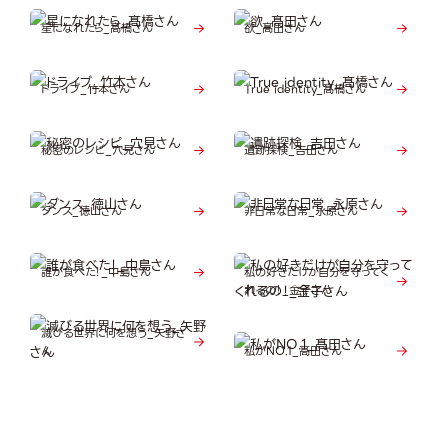
星になれたら_髙橋さん
欲_髙田さん
ドライブ_竹本さん
True identity_髙橋さん
秘密のレシピ_穴見さん
遺跡探検_吉田さん
ダンス_徳山さん
非日常な日常_永原さん
誰が食べた！_中島さん
私の好きだけが自分を守ってく
れるの！_金子さん
滅びる世界に何を想う_矢野さ
ん
私がNO.1_髙田さん