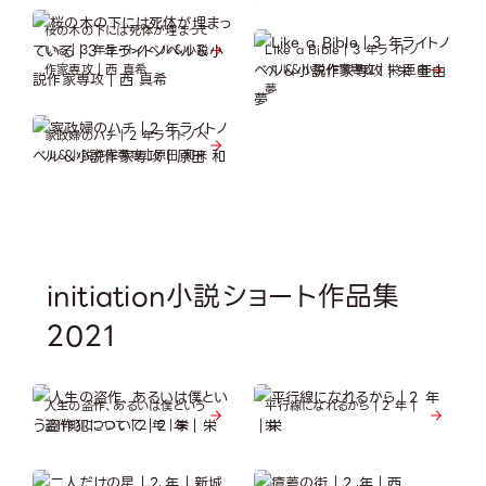
桜の木の下には死体が埋まって
いる｜3 年ライトノべル＆小説
Like a Bible｜3 年ライトノ
作家専攻｜西 真希
べル＆小説作家専攻｜栄 亜由
夢
家政婦のハチ｜2 年ライトノべ
ル＆小説作家専攻｜原田 和来
initiation小説ショート作品集
2021
人生の盗作、あるいは僕という
平行線になれるから｜2 年｜
盗作犯について｜2 年｜栄
栄