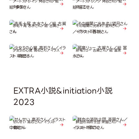
アートストレイジ 角谷さん／絵
アートストレンジ 角谷さん／絵
多保さん
堀江さん
赤毛十尾 志水さん／絵 古賀さ
その暗闇に光あれ！望月さん／
ん
イラスト 百桃さん
少女Sの心覚 高石さん／イラス
邪竜リュー 古賀さん／絵 冨永
ト 高田さん
さん
EXTRA小説&initiation小説
2023
せんせい 高石さん／イラスト
鮮血の消防士団 茶園さん／イ
中島さん
ラスト 原口さん