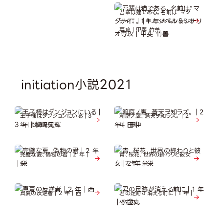
吾輩は猫である。名前は”マダ
ナイ”。｜1 年ノべル＆シナリオ
専攻｜甲斐 竹善
initiation小説2021
王子様はダンジョンにいる｜3
箱庭ノ鷹、蒼天ヲ知ラズ。｜2
年｜松崎元輝
年｜田中
完璧な夏、偽物の君｜2 年｜
青、桜花、世界の終わりと彼女
栄
｜2 年｜栄
真夏の反逆者｜2 年｜西
君の足跡が消える前に｜1 年｜
小金丸