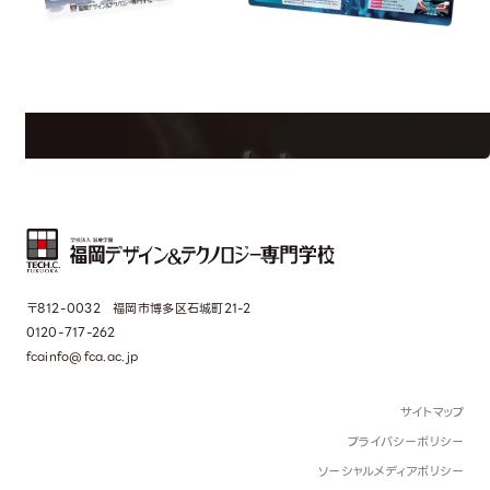
uest Information
R
学校のことだけじゃない！クリエーティビティー×テクノロジーの力で業
界で活躍している人のスペシャルインタビューもじっくり読める。
〒812-0032 福岡市博多区石城町21-2
0120-717-262
fcainfo@fca.ac.jp
サイトマップ
プライバシーポリシー
ソーシャルメディアポリシー