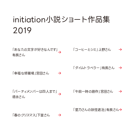
initiation小説ショート作品集
2019
「あなたの文字が好きなんです」
「コーヒーとシミ」上野さん
有長さん
「タイムトラベラー」有長さん
「幸福な修羅場」宮田さん
「パーティメンバーは四人まで」
「午前一時の創作」宮田さん
徳永さん
「星乃さんの妖怪退治」有長さん
「春のクリスマス」下釜さん