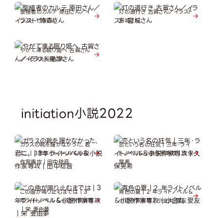
聖植者のカルテ 原田さん／イ
灯の道行き 古賀さん／イラスト
ラスト 竹森さん
宮城さん
やがて凍る眠り姫へ 古賀さん
／イラスト船津さん
initiation小説2022
ガラスの靴を履かなかった、君
恋という名の狂気｜三年・ライ
に。｜3年ライトノベル＆小説
トノベル＆小説作家専攻｜久保
作家専攻｜田中稔音
晃希
この曲が鳴り止むまでは｜3
青色の夏｜2 年ライトノべル＆
年ライトノべル＆小説作家専攻
小説作家専攻｜小金丸 愛友
｜栄 亜由夢