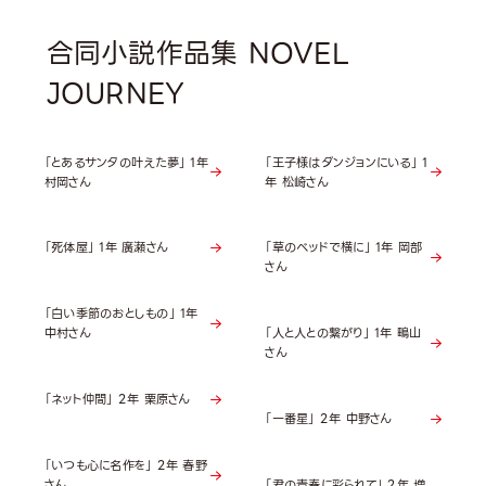
合同小説作品集 NOVEL
JOURNEY
「とあるサンタの叶えた夢」 1年
「王子様はダンジョンにいる」 1
村岡さん
年 松崎さん
「死体屋」 1年 廣瀬さん
「草のベッドで横に」 1年 岡部
さん
「白い季節のおとしもの」 1年
中村さん
「人と人との繋がり」 1年 鴫山
さん
「ネット仲間」 2年 栗原さん
「一番星」 2年 中野さん
「いつも心に名作を」 2年 春野
さん
「君の青春に彩られて」 2年 増