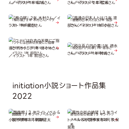
／イラスト1年 山城さん
ん／イラスト 2年 広瀬さん
「梅の賦」 2年 木村さん／イラ
「普通の日本人とは」2年 渡部
スト 1年 前田さん
さん／イラスト 1年 小田さん
「ワナビは白衣の天使にご指導
されちゃう」 1年 佐々木さん／
「税込百八円の夢」1年 徳永さ
イラスト 1年 前田さん
ん／イラスト 1年 井崎さん
initiation小説ショート作品集
2022
鸚鵡館｜3 年ライトノベル＆小
悪性の街の絶望｜3 年ライトノ
説作家専攻｜武藤健太
べル＆小説作家専攻｜久保 晃
希