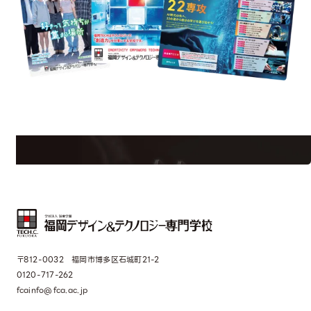
uest Information
R
学校のことだけじゃない！クリエーティビティー×テクノロジーの力で業
界で活躍している人のスペシャルインタビューもじっくり読める。
〒812-0032 福岡市博多区石城町21-2
0120-717-262
fcainfo@fca.ac.jp