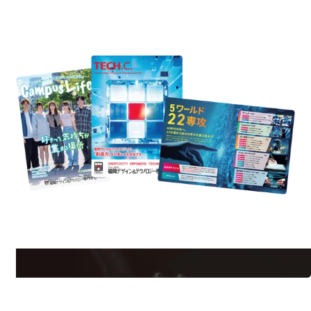
REQUEST INFORMATION
資料請求
est Information
Re
学校のことだけじゃない！クリエーティビティー×テクノロジーの力で業
界で活躍している人のスペシャルインタビューもじっくり読める。