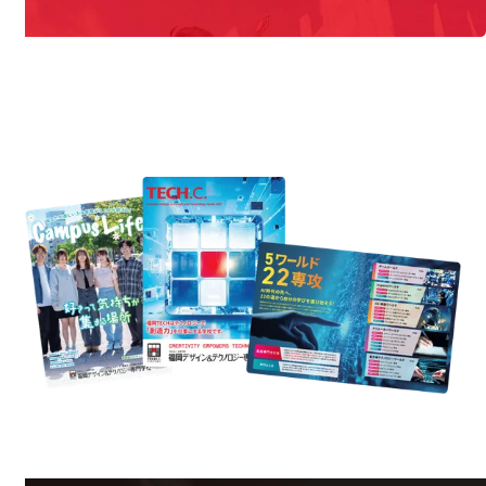
REQUEST INFORMATION
資料請求
est Information
Re
学校のことだけじゃない！クリエーティビティー×テクノロジーの力で業
界で活躍している人のスペシャルインタビューもじっくり読める。