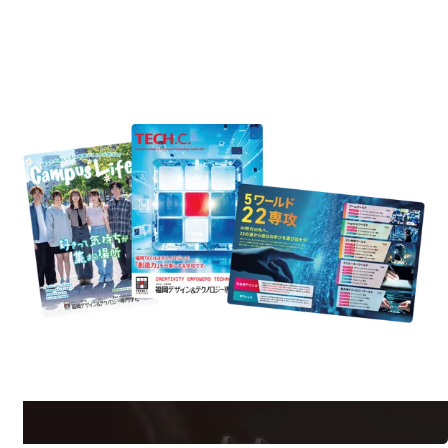
REQUEST INFORMATION
資料請求
uest Information
R
学校のことだけじゃない！クリエーティビティー×テクノロジーの力で業
界で活躍している人のスペシャルインタビューもじっくり読める。