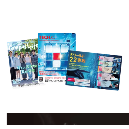
REQUEST INFORMATION
資料請求
uest Information
R
学校のことだけじゃない！クリエーティビティー×テクノロジーの力で業
界で活躍している人のスペシャルインタビューもじっくり読める。