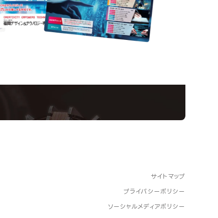
nformation
ampus
Ope
い！クリエーティビティー×テクノロジーの力で業
スペシャルインタビューもじっくり読める。
サイトマップ
プライバシーポリシー
ソーシャルメディアポリシー