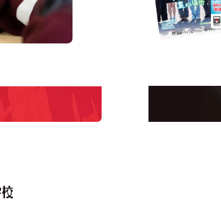
us
Request I
Open C
学校のことだけじゃな
！
界で活躍している人の
える！