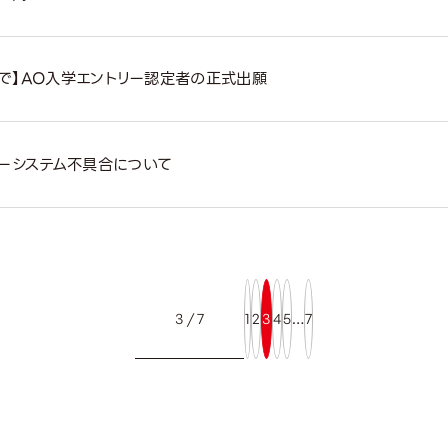
)まで】AO入学エントリー認定者の正式出願
リーシステム不具合について
3 / 7
1
2
3
4
5
…
7