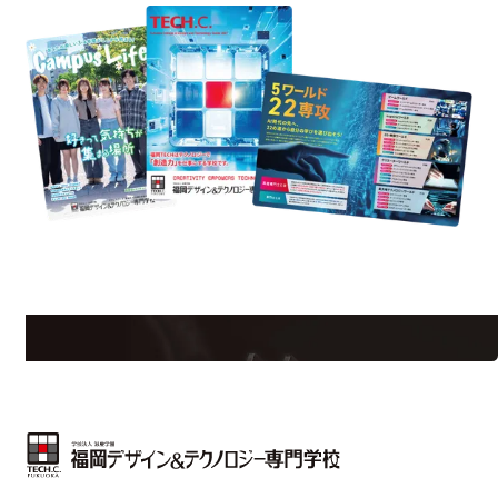
uest Information
R
学校のことだけじゃない！クリエーティビティー×テクノロジーの力で業
界で活躍している人のスペシャルインタビューもじっくり読める。