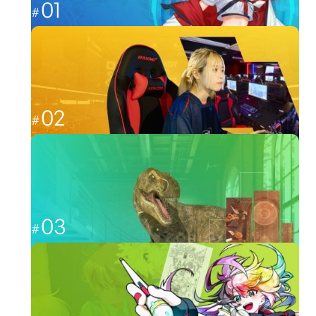
01
これからのゲーム業界を担う人材へ
ゲーム
02
福岡から世界最強を目指す
esports
03
CGと映像を駆使して、人々を魅了する
CG・映像