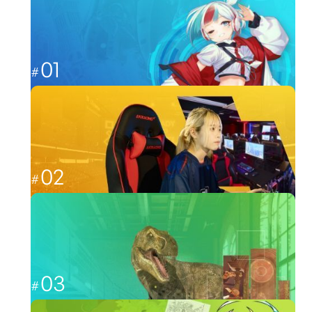
分野から探す
01
これからのゲーム業界を担う人材へ
ゲーム
02
福岡から世界最強を目指す
esports
03
CGと映像を駆使して、人々を魅了する