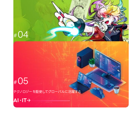
CG・映像
04
日本のクリエーター文化を広める
イラスト・アニメ
05
テクノロジーを駆使してグローバルに活躍する
AI・IT