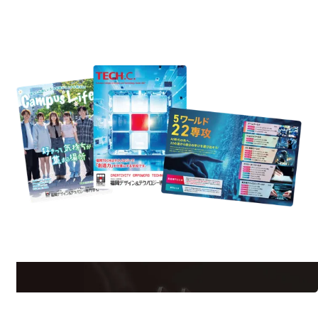
REQUEST INFORMATION
資料請求
uest Information
R
学校のことだけじゃない！クリエーティビティー×テクノロジーの力で業
界で活躍している人のスペシャルインタビューもじっくり読める。