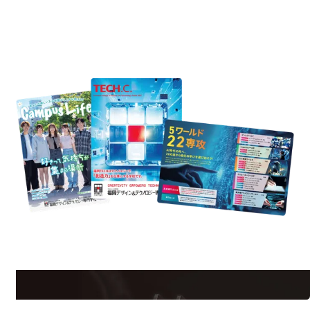
REQUEST INFORMATION
資料請求
est Information
Re
学校のことだけじゃない！クリエーティビティー×テクノロジーの力で業
界で活躍している人のスペシャルインタビューもじっくり読める。