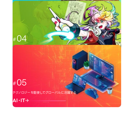
CGと映像を駆使して、人々を魅了する
CG・映像
04
日本のクリエーター文化を広める
イラスト・アニメ
05
テクノロジーを駆使してグローバルに活躍する
AI・IT