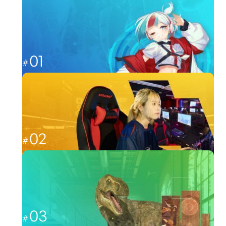
分野から探す
01
これからのゲーム業界を担う人材へ
ゲーム
02
福岡から世界最強を目指す
esports
03