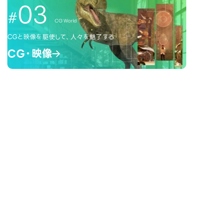
03
CG World
CGと映像を駆使して、人々を魅了する
CG・映像