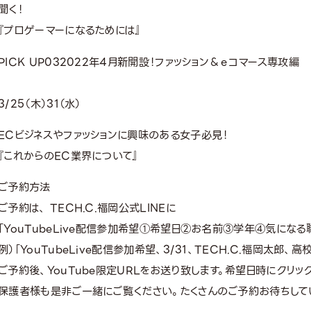
聞く！
『プロゲーマーになるためには』
PICK UP
03
2022年4月新開設！ファッション＆ｅコマース専攻編
3/25（木）31（水）
ECビジネスやファッションに興味のある女子必見！
『これからのEC業界について』
ご予約方法
ご予約は、 TECH.C.福岡公式LINEに
「YouTubeLive配信参加希望①希望日②お名前③学年④気になる職
例）「YouTubeLive配信参加希望、3/31、TECH.C.福岡太郎、
ご予約後、YouTube限定URLをお送り致します。希望日時にクリ
保護者様も是非ご一緒にご覧ください。たくさんのご予約お待ちして