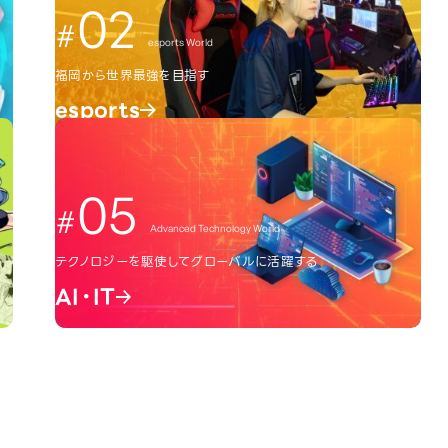
02
esports World
福岡から世界最強を目指す
esports
05
Advanced Technology World
テクノロジーを駆使してグローバルに活躍する
AI・IT