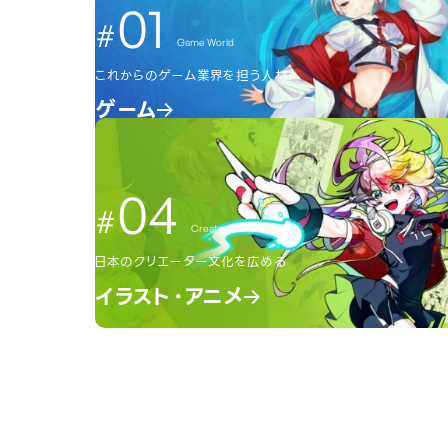
01
Game World
これからのゲーム業界を担う人材へ
ゲーム
04
Creator World
日本のクリエーター文化を広める
イラスト・アニメ