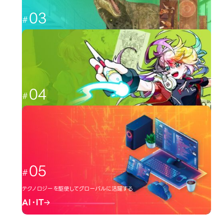
03
CGと映像を駆使して、人々を魅了する
CG・映像
04
日本のクリエーター文化を広める
イラスト・アニメ
05
テクノロジーを駆使してグローバルに活躍する
AI・IT