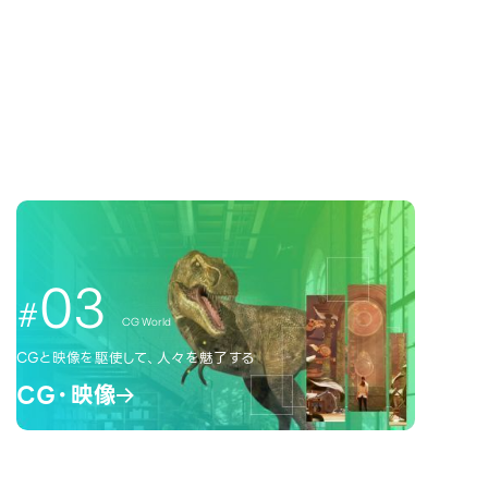
03
CG World
CGと映像を駆使して、人々を魅了する
CG・映像