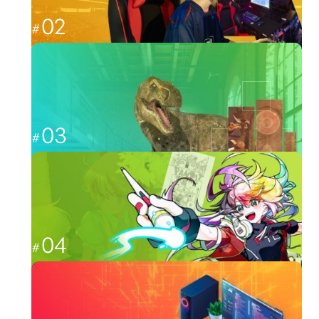
02
福岡から世界最強を目指す
esports
03
CGと映像を駆使して、人々を魅了する
CG・映像
04
日本のクリエーター文化を広める
イラスト・アニメ