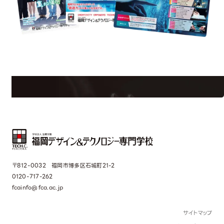
est Information
Re
学校のことだけじゃない！クリエーティビティー×テクノロジーの力で業
界で活躍している人のスペシャルインタビューもじっくり読める。
〒812-0032 福岡市博多区石城町21-2
0120-717-262
fcainfo@fca.ac.jp
サイトマップ