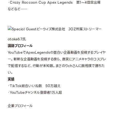
・Crazy Raccoon Cup Apex Legends 第1～4回全出場
などなど……
ビーウィズ株式会社 JOZ所属ストリーマー
otake67氏
講師プロフィール
YouTubeでApexLegendsの面白い企画動画を投稿するプレイヤ
ー。斬新な企画動画を投稿する傍ら、唐突にアニメキャラのコスプレ
で配信するなど、行動が未知数。まさのりchさんに腕相撲で勝ちた
い。
実績
・TikTok総合いいね数 50万越え
・YouTubeチャンネル登録者1万人超
企業プロフィール