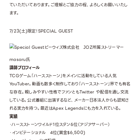
ていただいております。ご理解とご協力の程、よろしくお願いいたし
ます。
7/23(土)限定！
SPECIAL GUEST
ビーウィズ株式会社 JOZ所属ストリーマー
masaru氏
講師プロフィール
TCGゲーム「ハースストーン」をメインに活動をしている人気
YouTuber。動画も数多く制作しており「ハースストーン」界でも有名
な存在。親しみやすい性格でファンともTwitter や配信を通し交流
している。公式番組に出演するなど、メーカー日本法人からも認知さ
れる実力を持つ。最近はApex Legendsにも力を入れている。
実績
・ハースストーンワイルド1位スタン6位（アジアサーバー）
・インビテーショナル 4位(賞金$6,500)