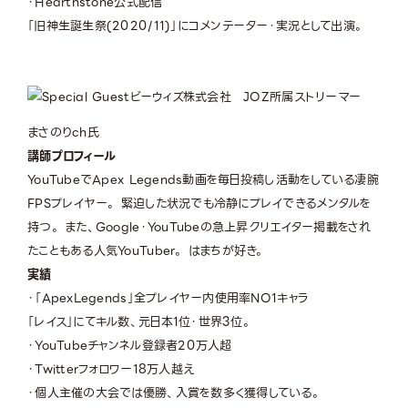
・Hearthstone公式配信
「旧神生誕生祭(2020/11)」にコメンテーター・実況として出演。
ビーウィズ株式会社 JOZ所属ストリーマー
まさのりch氏
講師プロフィール
YouTubeでApex Legends動画を毎日投稿し活動をしている凄腕
FPSプレイヤー。 緊迫した状況でも冷静にプレイできるメンタルを
持つ。 また、Google・YouTubeの急上昇クリエイター掲載をされ
たこともある人気YouTuber。 はまちが好き。
実績
・「ApexLegends」全プレイヤー内使用率NO1キャラ
「レイス」にてキル数、元日本1位・世界3位。
・YouTubeチャンネル登録者20万人超
・Twitterフォロワー18万人越え
・個人主催の大会では優勝、入賞を数多く獲得している。