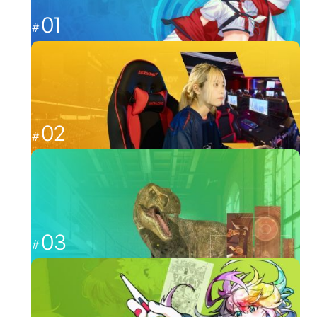
01
これからのゲーム業界を担う人材へ
ゲーム
02
福岡から世界最強を目指す
esports
03
CGと映像を駆使して、人々を魅了する
CG・映像