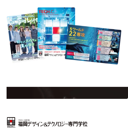
uest Information
R
学校のことだけじゃない！クリエーティビティー×テクノロジーの力で業
界で活躍している人のスペシャルインタビューもじっくり読める。